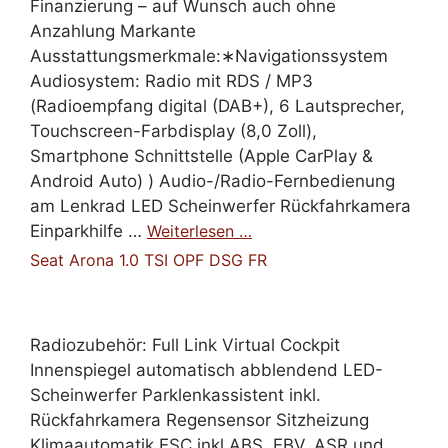
Finanzierung – auf Wunsch auch ohne
Anzahlung Markante
Ausstattungsmerkmale:∗Navigationssystem
Audiosystem: Radio mit RDS / MP3
(Radioempfang digital (DAB+), 6 Lautsprecher,
Touchscreen-Farbdisplay (8,0 Zoll),
Smartphone Schnittstelle (Apple CarPlay &
Android Auto) ) Audio-/Radio-Fernbedienung
am Lenkrad LED Scheinwerfer Rückfahrkamera
Einparkhilfe …
Weiterlesen …
Seat Arona 1.0 TSI OPF DSG FR
Radiozubehör: Full Link Virtual Cockpit
Innenspiegel automatisch abblendend LED-
Scheinwerfer Parklenkassistent inkl.
Rückfahrkamera Regensensor Sitzheizung
Klimaautomatik ESC inkl ABS, EBV, ASR und