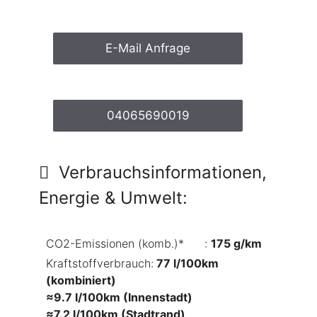
E-Mail Anfrage
04065690019
Verbrauchsinformationen,
Energie & Umwelt:
CO2-Emissionen (komb.)*
🛈
:
175 g/km
Kraftstoffverbrauch:
77 l/100km
(kombiniert)
≈9.7 l/100km (Innenstadt)
≈7.2 l/100km (Stadtrand)