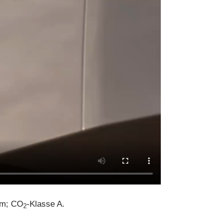
km; CO
-Klasse A.
2