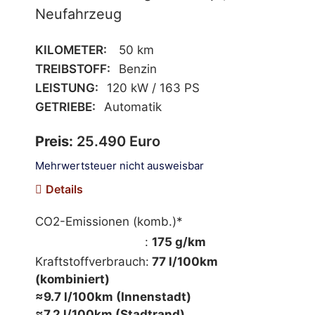
Neufahrzeug
KILOMETER:
50 km
TREIBSTOFF:
Benzin
LEISTUNG:
120 kW / 163 PS
GETRIEBE:
Automatik
Preis:
25.490 Euro
Mehrwertsteuer nicht ausweisbar
Details
CO2-Emissionen (komb.)*
mehr Informationen
:
175 g/km
Kraftstoffverbrauch:
77 l/100km
(kombiniert)
≈9.7 l/100km (Innenstadt)
≈7.2 l/100km (Stadtrand)