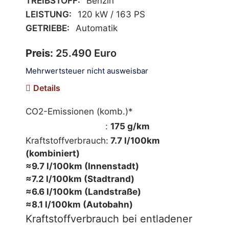
TREIBSTOFF:
Benzin
LEISTUNG:
120 kW / 163 PS
GETRIEBE:
Automatik
Preis:
25.490 Euro
Mehrwertsteuer nicht ausweisbar
Details
CO2-Emissionen (komb.)*
mehr Informationen
:
175 g/km
Kraftstoffverbrauch:
7.7 l/100km
(kombiniert)
≈9.7 l/100km (Innenstadt)
≈7.2 l/100km (Stadtrand)
≈6.6 l/100km (Landstraße)
≈8.1 l/100km (Autobahn)
Kraftstoffverbrauch bei entladener