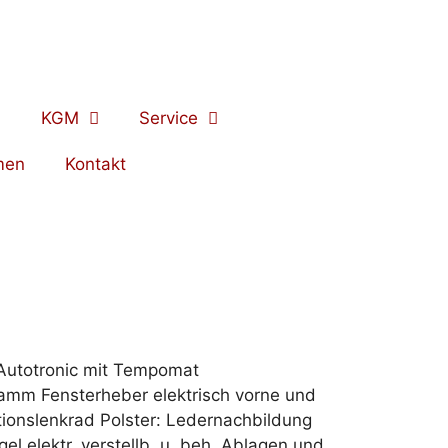
KGM
Service
men
Kontakt
 Autotronic mit Tempomat
mm Fensterheber elektrisch vorne und
ktionslenkrad Polster: Ledernachbildung
l elektr. verstellb. u. beh. Ablagen und