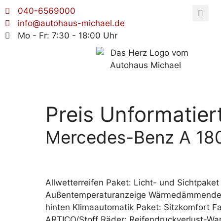
040-6569000
info@autohaus-michael.de
Mo - Fr: 7:30 - 18:00 Uhr
Preis Unformatier
Mercedes-Benz A 180
Allwetterreifen Paket: Licht- und Sichtpa
Außentemperaturanzeige Wärmedämmendes Gl
hinten Klimaautomatik Paket: Sitzkomfort Fa
ARTICO/Stoff Räder: Reifendruckverlust-Warn