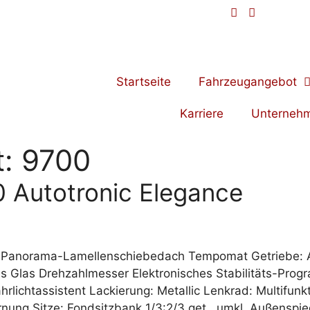
Startseite
Fahrzeugangebot
Karriere
Unterneh
t:
9700
 Autotronic Elegance
ket Panorama-Lamellenschiebedach Tempomat Getriebe:
as Drehzahlmesser Elektronisches Stabilitäts-Progra
hrlichtassistent Lackierung: Metallic Lenkrad: Multifun
ung Sitze: Fondsitzbank 1/3:2/3 get., umkl. Außenspiege