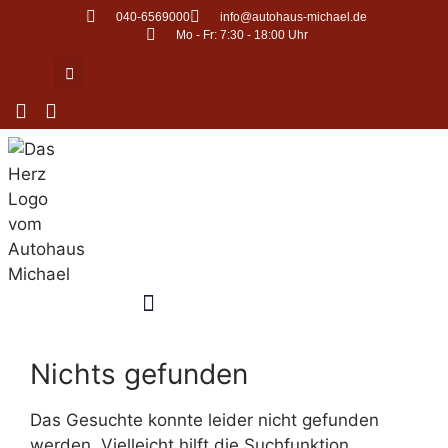
Zum
040-6569000
info@autohaus-michael.de
Inhalt
Mo - Fr: 7:30 - 18:00 Uhr
springen
Nichts gefunden
Das Gesuchte konnte leider nicht gefunden
werden. Vielleicht hilft die Suchfunktion.