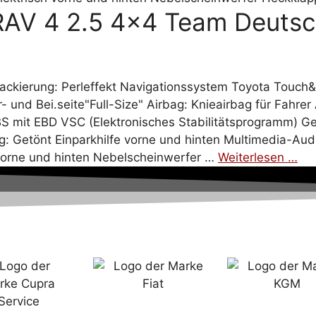
RAV 4 2.5 4×4 Team Deutsc
ackierung: Perleffekt Navigationssystem Toyota Touch
 und Bei.seite"Full-Size" Airbag: Knieairbag für Fahrer 
BS mit EBD VSC (Elektronisches Stabilitätsprogramm) G
: Getönt Einparkhilfe vorne und hinten Multimedia-Au
 vorne und hinten Nebelscheinwerfer …
Weiterlesen …