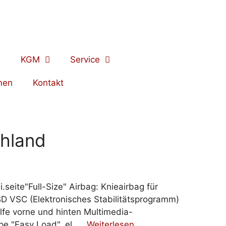
KGM
Service
men
Kontakt
hland
eite"Full-Size" Airbag: Knieairbag für
EBD VSC (Elektronisches Stabilitätsprogramm)
lfe vorne und hinten Multimedia-
pe "Easy Load", el. …
Weiterlesen …