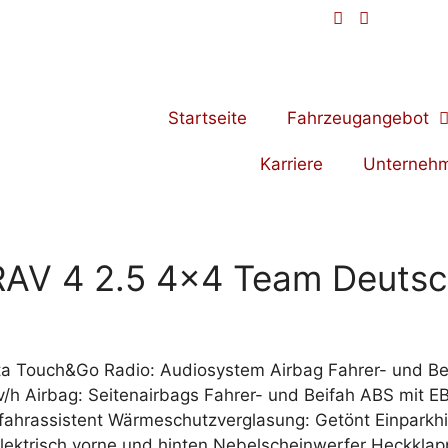
Startseite
Fahrzeugangebot
Karriere
Unterneh
RAV 4 2.5 4×4 Team Deutsc
a Touch&Go Radio: Audiosystem Airbag Fahrer- und Bei.s
 v/h Airbag: Seitenairbags Fahrer- und Beifah ABS mit 
ahrassistent Wärmeschutzverglasung: Getönt Einparkhi
ektrisch vorne und hinten Nebelscheinwerfer Heckklap