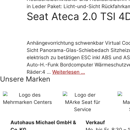
in Leder Paket: Licht-und-Sicht Rückfahrka
Seat Ateca 2.0 TSI 4
Anhängevorrichtung schwenkbar Virtual Cockp
Sicht Panorama-Glas-Schiebedach Sitzheiz
elektrisch zu betätigen ESC inkl ABS und A
Auto-H.-Funk Bordcomputer Wärmeschutzverg
Räder:4 …
Weiterlesen …
Unsere Marken
Autohaus Michael GmbH &
Verkauf
Co. KG
Mo. bis Fr. 8:30 – 