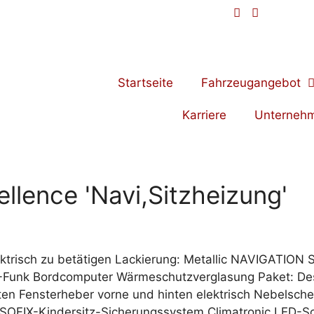
Startseite
Fahrzeugangebot
Karriere
Unterneh
ellence 'Navi,Sitzheizung'
risch zu betätigen Lackierung: Metallic NAVIGATION S
.-Funk Bordcomputer Wärmeschutzverglasung Paket: Desig
ten Fensterheber vorne und hinten elektrisch Nebelsche
OFIX-Kindersitz-Sicherungssystem Climatronic LED-Sch