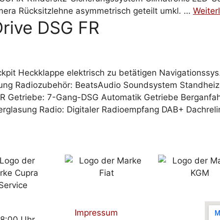
mera Rücksitzlehne asymmetrisch geteilt umkl. …
Weiter
Drive DSG FR
it Heckklappe elektrisch zu betätigen Navigationssys.,
ung Radiozubehör: BeatsAudio Soundsystem Standheizu
SR Getriebe: 7-Gang-DSG Automatik Getriebe Berganfahra
lasung Radio: Digitaler Radioempfang DAB+ Dachreling
Impressum
18:00 Uhr