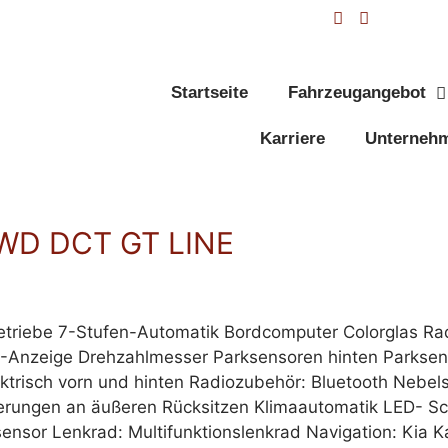
Startseite
Fahrzeugangebot
Karriere
Unterneh
 AWD DCT GT LINE
er Getriebe 7-Stufen-Automatik Bordcomputer Colorglas
D-Anzeige Drehzahlmesser Parksensoren hinten Parkse
lektrisch vorn und hinten Radiozubehör: Bluetooth Neb
erungen an äußeren Rücksitzen Klimaautomatik LED- Sc
sor Lenkrad: Multifunktionslenkrad Navigation: Kia K