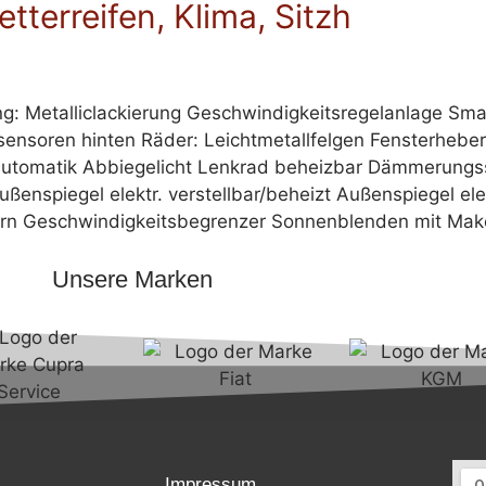
etterreifen, Klima, Sitzh
ng: Metalliclackierung Geschwindigkeitsregelanlage Sma
ensoren hinten Räder: Leichtmetallfelgen Fensterheber e
aautomatik Abbiegelicht Lenkrad beheizbar Dämmerungss
ßenspiegel elektr. verstellbar/beheizt Außenspiegel el
 vorn Geschwindigkeitsbegrenzer Sonnenblenden mit Ma
Unsere Marken
Impressum