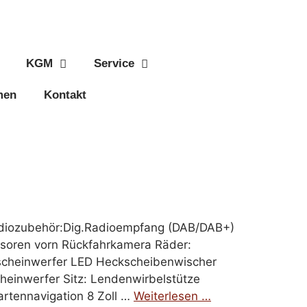
KGM
Service
men
Kontakt
 Radiozubehör:Dig.Radioempfang (DAB/DAB+)
nsoren vorn Rückfahrkamera Räder:
elscheinwerfer LED Heckscheibenwischer
heinwerfer Sitz: Lendenwirbelstütze
artennavigation 8 Zoll …
Weiterlesen …