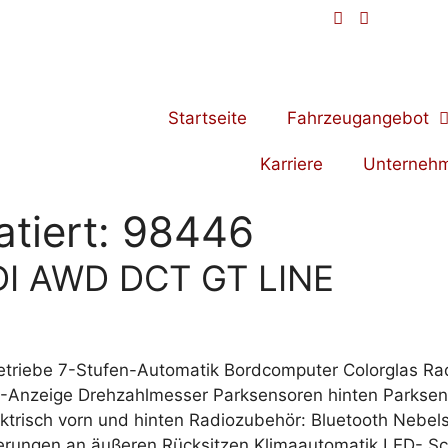
Startseite
Fahrzeugangebot
Karriere
Unterneh
tiert:
98446
GDI AWD DCT GT LINE
er Getriebe 7-Stufen-Automatik Bordcomputer Colorglas
D-Anzeige Drehzahlmesser Parksensoren hinten Parkse
lektrisch vorn und hinten Radiozubehör: Bluetooth Neb
erungen an äußeren Rücksitzen Klimaautomatik LED- Sc