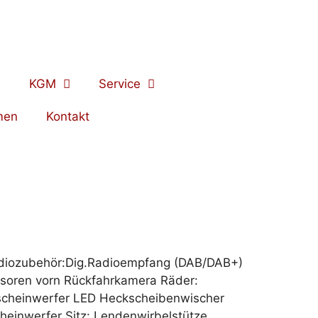
KGM
Service
men
Kontakt
 Radiozubehör:Dig.Radioempfang (DAB/DAB+)
nsoren vorn Rückfahrkamera Räder:
elscheinwerfer LED Heckscheibenwischer
heinwerfer Sitz: Lendenwirbelstütze