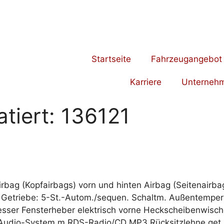
Startseite
Fahrzeugangebot
Karriere
Unterneh
tiert:
136121
rbag (Kopfairbags) vorn und hinten Airbag (Seitenairbag
Getriebe: 5-St.-Autom./sequen. Schaltm. Außentempera
er Fensterheber elektrisch vorne Heckscheibenwischer 
: Audio-System m.RDS-Radio/CD MP3 Rücksitzlehne get.