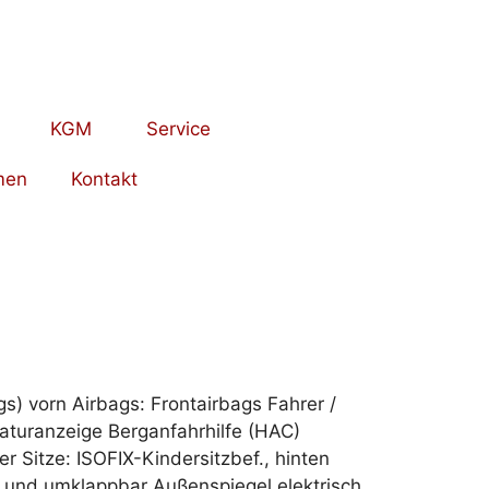
KGM
Service
men
Kontakt
s) vorn Airbags: Frontairbags Fahrer /
turanzeige Berganfahrhilfe (HAC)
Sitze: ISOFIX-Kindersitzbef., hinten
 und umklappbar Außenspiegel elektrisch