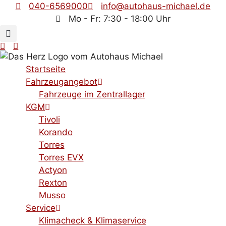
Zum
040-6569000
info@autohaus-michael.de
Inhalt
Mo - Fr: 7:30 - 18:00 Uhr
springen
Startseite
Fahrzeugangebot
Fahrzeuge im Zentrallager
KGM
Tivoli
Korando
Torres
Torres EVX
Actyon
Rexton
Musso
Service
Klimacheck & Klimaservice