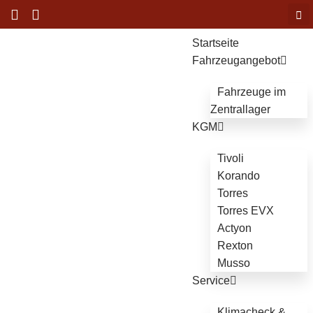
Startseite
Fahrzeugangebot
Fahrzeuge im
Zentrallager
KGM
Tivoli
Korando
Torres
Torres EVX
Actyon
Rexton
Musso
Service
Klimacheck &