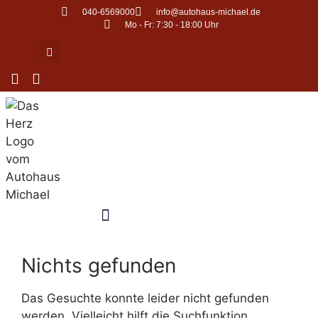
Zum
040-6569000
info@autohaus-michael.de
Inhalt
Mo - Fr: 7:30 - 18:00 Uhr
springen
Nichts gefunden
Das Gesuchte konnte leider nicht gefunden
werden. Vielleicht hilft die Suchfunktion.